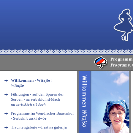
Programme,
Programy, 
Willkommen - Witajšo!
Witajśo
Führungen - auf den Spuren der
Sorben - na serbskich slědach
na serbskich slědach
Programme im Wendischer Bauernhof
- Serbski burski dwór
Trachtengalerie - drastwa galerija