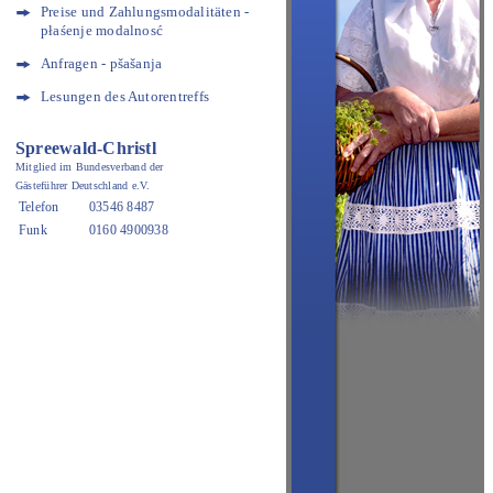
Preise und Zahlungsmodalitäten -
płaśenje modalnosć
Anfragen - pšašanja
Lesungen des Autorentreffs
Spreewald-Christl
Mitglied im Bundesverband der
Gästeführer Deutschland e.V.
Telefon
03546 8487
Funk
0160 4900938