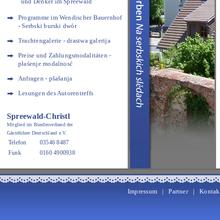
und Denker im Spreewald
Programme im Wendischer Bauernhof
- Serbski burski dwór
Trachtengalerie - drastwa galerija
Preise und Zahlungsmodalitäten -
płaśenje modalnosć
Anfragen - pšašanja
Lesungen des Autorentreffs
Spreewald-Christl
Mitglied im Bundesverband der
Gästeführer Deutschland e.V.
Telefon
03546 8487
Funk
0160 4900938
Impressum
|
Partner
|
Kontak